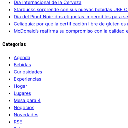
Día Internacional de la Cerveza
Starbucks sorprende con sus nuevas bebidas UBE 
Día del Pinot Noir: dos etiquetas imperdibles para s
Celiaquía: por qué la certificación libre de gluten e
McDonald’s reafirma su compromiso con la calidad 
Categorías
Agenda
Bebidas
Curiosidades
Experiencias
Hogar
Lugares
Mesa para 4
Negocios
Novedades
RSE