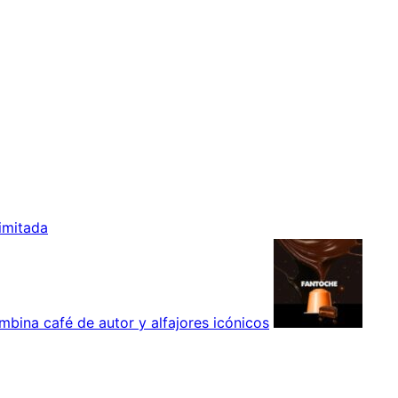
imitada
bina café de autor y alfajores icónicos