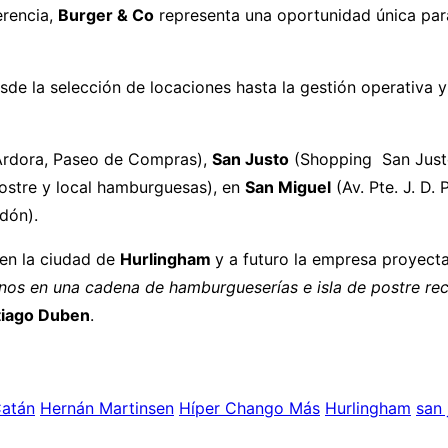
erencia,
Burger & Co
representa una oportunidad única par
sde la selección de locaciones hasta la gestión operativa 
rdora, Paseo de Compras),
San Justo
(Shopping San Justo
postre y local hamburguesas), en
San Miguel
(Av. Pte. J. D.
edón).
en la ciudad de
Hurlingham
y a futuro la empresa proyecta
nos en una cadena de hamburgueserías e isla de postre rec
tiago Duben
.
Catán
Hernán Martinsen
Híper Chango Más
Hurlingham
san 