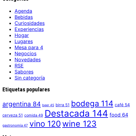
Agenda
Bebidas
Curiosidades
Experiencias
Hogar
Lugares
Mesa para 4
Negocios
Novedades
RSE
Sabores
Sin categoría
Etiquetas populares
bodega
114
argentina
84
café
54
birra
51
beer
45
Destacada
144
food
64
cerveza
51
comida
49
vino
120
wine
123
gastronomía
47