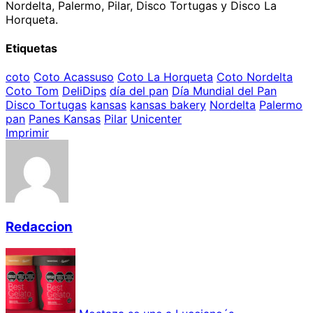
Nordelta, Palermo, Pilar, Disco Tortugas y Disco La
Horqueta.
Etiquetas
coto
Coto Acassuso
Coto La Horqueta
Coto Nordelta
Coto Tom
DeliDips
día del pan
Día Mundial del Pan
Disco Tortugas
kansas
kansas bakery
Nordelta
Palermo
pan
Panes Kansas
Pilar
Unicenter
Imprimir
Redaccion